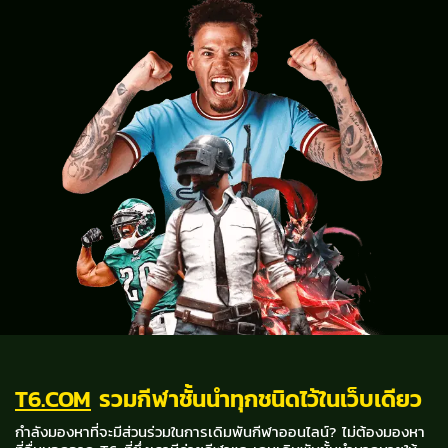
T6.COM
รวมกีฬาชั้นนำทุกชนิดไว้ในเว็บเดียว
กำลังมองหาที่จะมีส่วนร่วมในการเดิมพันกีฬาออนไลน์? ไม่ต้องมองหา