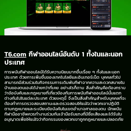
T6.com
กีฬาออนไลน์อันดับ 1 ทั้งในและนอก
ประเทศ
การพนันกีฬาออนไลน์ได้รับความนิยมมากขึ้นเรื่อย ๆ ทั้งในและนอก
ประเทศ ด้วยการเพิ่มขึ้นของเทคโนโลยีและอินเทอร์เน็ต บุคคลทั่วไป
สามารถมีส่วนร่วมในกิจกรรมการเดิมพันกีฬาจากความสะดวกสบายใน
บ้านของตนเองได้ง่ายกว่าที่เคย อย่างไรก็ตาม สิ่งสำคัญคือต้องทราบ
ว่าข้อบังคับและกฎหมายที่เกี่ยวข้องกับการพนันกีฬาออนไลน์นั้นแตก
ต่างกันไปในแต่ละประเทศ ด้วยเหตุนี้ จึงเป็นสิ่งสำคัญสำหรับบุคคลที่จะ
ต้องทำการตรวจสอบสถานะและตรวจสอบให้แน่ใจว่าพวกเขาปฏิบัติ
ตามกฎหมายและระเบียบข้อบังคับในเขตอำนาจศาลของตน นักพนัน
กีฬามืออาชีพควรทำงานร่วมกับเจ้ามือรับแทงที่มีชื่อเสียงและได้รับใบ
อนุญาตเพื่อให้แน่ใจว่ากิจกรรมของพวกเขาถูกกฎหมายและปลอดภัย