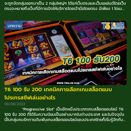
จะถูกจัดกลุ่มออกมาเป็น 2 กลุ่มใหญ่ๆ ได้แก่เว็บตรงและเว็บเอเย่นต์โดยเว็บ
ตรงจะหมายถึงเว็บที่มีการเปิดให้บริการโดยเจ้ามือโดยตรง มีเพียง 1 โดเมน
เท่านั้น การรับเงินรางวัลนักพนันทั้งหลายจึงจะได้รับจากเจ้ามือเอง ในขณะ
ที่เว็บเอเย่นต์จะเป็นเว็บไซต์ที่เป็นซับโดเมน หรือว่าเป็นเว็บย่อยที่เป็นตัวการ
เชื่อมต่อระหว่างเว็บตรงและนักพนันอีกที ดังนั้นลักษณะการรับเงินรางวัล
บทความ
จึงจะต้องมีการรับจากเว็บแม่ก่อนแล้วค่อยนำมาจ่ายให้กับนักพนัน ส่งผล
ทำให้เกิดความล่าช้า แต่อย่างไรก็ตามทั้งสองประเภทนี้ก็ยังมีความแตกต่าง
ในด้านอื่นๆ อีกมากมายที่คุณควรทราบ ซึ่งทางเว็บ T6 slot เครดิตฟรี 166
จะมานำเสนอให้ทุกท่านได้รู้ลึกรู้ดีในบทความเดียว สารบัญ T6 100 รับ
300 เว็บตรงจะไม่มีการโยกเงินเกิดขึ้นเมื่อเดิมพันสล็อต Interface ของเว็บ
ที่มีความแตกต่างกันอย่างชัดเจน ความเสถียรภาพที่เทียบกับไม่ติด เกมที่
อัปเดตเร็วกว่าเล่นเกมใหม่ได้ก่อนใครบนเว็บตรง T6 100 รับ 300 T6 100
รับ 300 เว็บตรงจะไม่มีการโยกเงินเกิดขึ้นเมื่อเดิมพันสล็อต
แตกต่างแรกที่คุณจะสามารถสังเกตได้ทันทีนั่นก็คือระบบการโยกเงิน ซึ่งใน
เว็บตรงไม่ผ่านเอเย่นต์ผู้เล่นไม่จำเป็นจะต้องมีการโยกเงินแต่อย่างใดเช่นที่
T6 สล็อต เพราะการเดิมพันจะเป็นรูปแบบ Single wallet ที่เดิมพันเสร็จ
ก็ได้รับเงินรางวัลเข้าสู่กระเป๋าเครดิตทันที แต่สำหรับเว็บ […]
T6 100 รับ 200 เทคนิคการเลือกเกมสล็อตแบบ
โปรเกรสชีฟเล่นอย่างไร
06/06/2023
“Progressive Slot” เป็นอีกหนึ่งประเภทเกมสล็อตออนไลน์ T6
100 รับ 200 ที่ได้รับความนิยมเป็นอย่างมากในต่างประเทศ และในปัจจุบัน
นี้ในกลุ่มคนรักการเดิมพันเกมสล็อตออนไลน์ของประเทศไทยก็เริ่มรู้จักกับ
Progressive กันมากยิ่งขึ้น เพราะมันคือเกมที่สามารถพลิกชีวิตของคุณให้
กลายเป็นเศรษฐีได้ในชั่วข้ามคืน ซึ่งวันนี้ T6com ก็จะมาแนะนำเทคนิคที่จะ