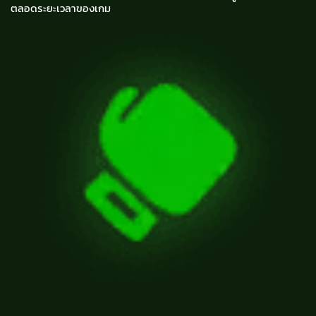
ตลอดระยะเวลาของเกม