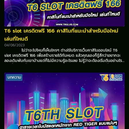
หมายถึงเว็บที่สามารถให้บริการได้อย่างมีประสิทธิภาพ ไร้ที่ติ ไม่ว่าจะเป็นใน
เรื่องของตัวระบบเว็บไซต์ ระบบของตัวเกม คุณภาพการให้บริการของเจ้า
หน้าที่ และยังรวมถึงคุณภาพของระบบปฏิบัติการต่างๆ ที่สามารถส่งผลต่อ
อรรถรสในการเดิมพันของผู้เล่นแต่ว่าที่สำคัญมากๆ เลยคือต้องเป็นเว็บไซต์
ที่มีความโปร่งใสและสามารถสร้างความเชื่อมั่นให้แก่ผู้เล่นได้ว่าจะไม่ถูกโกง
ซึ่งปัจจัยเหล่านี้จะสามารถดูได้จากสิ่งไหนบ้าง T6 slot ก็พร้อมจะให้คำตอบ
T6 slot เครดิตฟรี 166 คาสิโนที่แนะนำสำหรับมือใหม่
แก่คุณแล้วดังนี้ การมีใบเซอร์สามารถรับประกันคุณภาพของเว็บได้ ใบเซอร์
เล่นที่ไหนดี
เป็นตัวชี้วัดสำคัญที่จะให้คุณใช้คัดกรองเว็บไซต์ T6 เป็นด่านแรกเลย เพราะ
ว่าใบเซอร์นั้นจะเป็นตัวแสดงให้เห็นว่าเว็บไซต์นั้นมีมาตรฐานดีอีกทั้งยังมีการ
04/06/2023
ดำเนินการธุรกิจภายใต้การควบคุมของหน่วยงานที่ออกใบเซอร์ให้ โดย
ไม่ว่าจะไปไหนก็เห็นใครๆ ต่างใช้บริการเว็บคาสิโนออนไลน์ T6
ปัจจุบันคาสิโนส่วนใหญ่ที่ให้บริการในเอเชียก็จะมีใบเซอร์ดังนี้ ใบเซอร์จากม
slot เครดิตฟรี 166 เพื่อสร้างรายได้กันหมด แล้วคุณเองก็รู้สึกว่าอยากจะ
อร์ตาร์ถือว่าเป็นใบเซอร์ที่มีชื่อเสียงโด่งดังมากที่สุด และคุณจะเห็นกันอยู่
ลองเดิมพันกับเขาบ้างแต่ก็ไม่มีความรู้อะไรเลย ไม่รู้ว่าจะต้องเริ่มต้นอย่างไร
บ่อยๆ หากเคยเข้าไปใช้บริการเว็บของยุโรปเพราะมันจะเป็นใบอนุญาตที่ออก
และที่สำคัญที่สุดเลยไม่รู้ว่าควรจะไปเล่นคาสิโนออนไลน์แบบไหน ที่จะทำให้
ให้เฉพาะเว็บ T6com ที่มีสำนักงานอยู่ในยุโรปเท่านั้น อีกหนึ่งใบเซอร์ที่มีการ
คุณเริ่มต้นได้อย่างราบรื่น เพราะฉะนั้นแล้ววันนี้ T6 slot จึงจะมาแชร์ความรู้
การันตีระบบความปลอดภัยดี ใบเซอร์ที่เราจะเห็นกันบ่อยมากๆ […]
ดีๆ กันเพื่อที่มือใหม่จะได้สามารถเลือกเล่นได้อย่างถูกที่ ทำกำไรได้อย่างถูก
บทความ
จังหวะ โดยไม่ต้องมีความกังวลในเรื่องของปัญหาใดๆ สารบัญ T6 slot
เครดิตฟรี 166 สิ่งสำคัญที่มือใหม่หัดเล่นคาสิโนต้องทราบ มือใหม่ควรเล่น
คาสิโนออนไลน์ที่ไหนดี การเลือกเล่นเว็บ T6 slot เครดิตฟรี 166 ให้ถูกต้อง
นั้นมีความสำคัญมากแค่ไหน? แนะนำเว็บ T6 slot รับเครดิตฟรี 166 ของ
ไทยน่าเล่น เหมาะสำหรับมือใหม่ T6 slot เครดิตฟรี 166 สิ่งสำคัญที่มือใหม่
หัดเล่นคาสิโนต้องทราบ ก่อนอื่นที่คุณจะตั้งคำถามว่าคาสิโน
แนะนำสำหรับมือใหม่จะต้องเล่นที่ไหนดี สิ่งที่สำคัญที่สุดที่คุณควรจะทราบ
ก่อนไปเรียนรู้เกี่ยวกับเว็บเล่น นั่นก็คือการตั้งคำถามกับตัวคนเองว่าถ้าหาก
คุณจะไปเล่นคาสิโนออนไลน์คุณอยากจะเล่นเกมไหน อยากจะเล่น T6 สล็อต
อยากจะเล่นบาคาร่า ซึ่งไม่ว่าเกมใดก็ตามที่คุณปรารถนาจะเล่นสิ่งสำคัญ