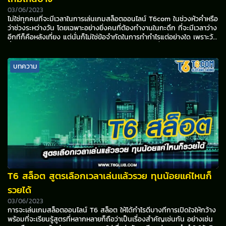
03/06/2023
ไม่ใช่ทุกคนที่จะมีเวลาในการเล่นเกมสล็อตออนไลน์ T6com ในช่วงหัวค่ำหรือ
ว่าช่วงระหว่างวัน โดยเฉพาะอย่างยิ่งคนที่ต้องทำงานในกะดึก ที่จะมีเวลาว่าง
อีกทีก็คือหลังเที่ยง แต่นั่นก็ไม่ใช่ข้อจำกัดในการทำกำไรแต่อย่างใด เพราะวัน
นี้ T6 จะมาแนะนำให้ทุกท่านได้รู้จักเกมสล็อตออนไลน์ที่มีการพิสูจน์ออกมา
แล้วว่าเป็นเกมที่ทำกำไรได้ดีช่วงหลังเที่ยงคืน ซึ่งจะมีเกมสล็อตออนไลน์เกม
ไหนจากค่ายใดบ้างนั้นวันนี้ต้องไม่พลาดเด็ดขาดกับบทความดีๆ นี้ สารบัญ
บทความ
T6com เกมสล็อตสำหรับคนนอนดึก ลองเกมเหล่านี้ดูเลย ข้อควรระวัง
สำหรับคนเล่นเกมสล็อต เว็บT6com ช่วงดึก เล่นเกมสล็อตออนไลน์ช่วงดึก
กับช่วงกลางวันอันไหนดีกว่า ปั่นสล็อตได้ทุกช่วงเวลาไปกับเว็บไซต์ T6com
ให้บริการ 24 ชั่วโมง T6com เกมสล็อตสำหรับคนนอนดึก ลองเกมเหล่านี้ดู
เลย สำหรับวันนี้ T6 สล็อต ก็จะมาแนะนำให้ทุกท่านได้รู้จักกับ 5 เกมสล็อต
ออนไลน์ที่ได้รับความนิยมสูงสุดในการเล่นหลังช่วง 00:00 น. ไปจนถึงช่วง
เวลาประมาณตี 5 โดยแต่ละเกมก็มาจากหลากหลายค่าย โดยเราสรุปความน่า
สนใจออกมาให้ดังนี้ สำหรับเกมลักกี้พิกกี้ถือว่าเป็นเกมสล็อตออนไลน์ที่ตอบ
โจทย์สายมูบนเว็บ T6th slot เป็นอย่างดี เพราะมันคือเกมสล็อตนำโชคที่ทำ
กำไรให้คนมาแล้วนับไม่ถ้วน โดยเกมสล็อตออนไลน์เกมนี้ก็จะเป็นเกมที่มาใน
ธีมกระปุกหมูออมสินสีทอง ที่มาพร้อมกับเส้นการจ่ายเงินรางวัลอยู่ทั้งหมด
2,304 รูปแบบ มาในรูปแบบ 5 วงล้อ 6 แถว เกมสล็อตออนไลน์เกมนี้จะ
T6 สล็อต สูตรเลือกเวลาเล่นแล้วรวย ทุนน้อยแค่ไหนก็
เป็นเกมที่ไม่มีเส้นการจ่ายเงินรางวัล แต่จะสามารถเอาชนะได้ด้วยการจับ
รวยได้
กลุ่มของสัญลักษณ์ตั้งแต่ […]
03/06/2023
การจะเล่นเกมสล็อตออนไลน์ T6 สล็อต ให้ได้กำไรดีบางทีการเปิดใจให้กว้าง
พร้อมที่จะเรียนรู้สูตรที่หลากหลายก็ถือว่าเป็นเรื่องสำคัญเช่นกัน อย่างเช่น