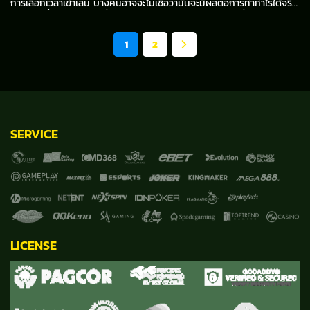
การเลือกเวลาเข้าเล่น บางคนอาจจะไม่เชื่อว่ามันจะมีผลต่อการทำกำไรได้จริง
หรือ แต่เชื่อหรือไม่ว่าคนที่รู้จักเล่นเป็นเวลากลับกลายเป็นคนที่สามารถทำ
กำไรจากเกมสล็อตได้อย่างต่อเนื่อง ฉะนั้นแล้วเพื่อให้คุณสามารถเลือกได้ว่า
ควรจะเล่นเกมสล็อตเวลาไหน T6com จึงจะมาแนะนำแต่ละช่วงเวลา Peak
1
2
Time ให้ทุกท่านได้รู้จักกัน สารบัญ T6 สล็อต Peak time ในการเล่นเกม
สล็อตมีจริงหรือไม่ การเล่นเวลาตามเซียนแนะนำกำไรดีแค่ไหน เผยให้ชัดๆ
เล่นเกม T6 สล็อต ออนไลน์เวลาไหนแล้วปัง ตั้งนาฬิกาไว้แล้วมาลองพิสูจน์
ความจริงด้วยตนเอง T6 สล็อต Peak time ในการเล่นเกมสล็อตมีจริง
หรือไม่ Peak Time ถ้าหากจะแปลเป็นไทยมันก็คงจะแปลว่าช่วงเวลานาที
ทองนั่นแหละ ต่อไปคำถามก็คือเกมสล็อตออนไลน์มันจะมีนาทีทองจริงหรือ?
ก่อนอื่นคุณต้องทำความเข้าใจก่อนว่าเกมสล็อตออนไลน์ นั้นเป็นเกมที่เขียน
SERVICE
โดยโปรแกรม ดังนั้นมันจึงเป็นไปได้ว่าแต่ละเกมก็จะมีกลไกในการจ่ายโบนัส
ในช่วงเวลาใดช่วงเวลาหนึ่งเป็นพิเศษ แต่อย่างไรก็ตามข้อมูลตรงนี้มันคือ
ความลับขั้นสุดยอดของเหล่าผู้ผลิตเกมที่ไม่อยากให้ผู้เล่นรู้ แต่มันก็ยังมี
เซียนสล็อตออนไลน์บน T6th slotมากมายที่พยายามทดลองเล่น จนได้คำ
ตอบพอประมาณโดยอาศัยหลักการว่าช่วงเวลานั้นจะต้องเป็นช่วงเวลาที่มี
การแตกสล็อตอย่างต่อเนื่อง มีการจ่ายโบนัสสูง ทุกครั้งที่เข้าเล่นในช่วง
เวลานั้นๆ ของทุกวัน การเล่นเวลาตามเซียนแนะนำกำไรดีแค่ไหน จากการ
สำรวจพบว่าผู้ที่เล่นเกมสล็อตออนไลน์ T6 สล็อต เป็นเวลา โดยเลือกเข้าเล่น
เฉพาะช่วงเวลา Peak Time […]
LICENSE