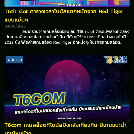
ที่สุดนั่นก็คือการที่คุณจะต้องได้มีการศึกษาเรียนรู้เกี่ยวกับกติกาอย่าง
ละเอียด ถึงแม้ว่าในบางครั้งคุณอาจจะมีประสบการณ์ในการไปเล่นเกมในคา
T6th slot ตารางเวลาโบนัสแตกหนักจาก Red Tiger
สิโนจริงอยู่บ้าง แต่ว่าการเล่นเกมคาสิโนออนไลน์ก็มักจะมาพร้อมกับกติกา
แบบแม่นๆ
หรือรูปแบบการเดิมพันพิเศษที่คุณจะต้องเริ่มต้นเรียนรู้ใหม่ทั้งหมด […]
03/06/2023
อยากรวยจากเกมสล็อตออนไลน์ T6th slot ต้องไม่พลาดทดลอง
เล่นเกมสล็อตออนไลน์จากค่ายม้ามืด ที่เรียกได้ว่ามาแรงเป็นอย่างมากในปี
2023 นั่นก็คือค่ายเกมสล็อต Red Tiger อีกหนึ่งผู้ให้บริการเกมสล็อต
ออนไลน์ที่มีชื่อเสียงโด่งดังเป็นอย่างมากในด้านของการทำกำไร เพราะฉะนั้น
แล้วเพื่อให้นักพนันชาวไทยได้รู้จักกับค่ายสล็อตดีๆ อย่าง Red Tiger เว็บ
T6 slot จึงจะมาแนะนำเวลาเข้าเล่นที่มีโอกาสรับโบนัสมากที่สุด ให้คุณได้
บทความ
ลองเข้าไปเดิมพันกัน สารบัญ T6th slot แจกตารางเวลาจ่ายโบนัส พร้อม
แนะนำเกม Red Tiger Red Tiger เป็นค่ายเกมที่น่าเชื่อถือหรือไม่ เทียบ
Red Tiger กับ Jili ค่ายไหนกำไรดีกว่าบน T6th slot แนวทางการเลือกเว็บ
เล่น T6th slotonline Red Tiger T6th slot แจกตารางเวลาจ่ายโบนัส
พร้อมแนะนำเกม Red Tiger ความพิเศษของการนำเสนอเคล็ดลับดีๆ ในวัน
นี้ก็ไม่ได้แจกเฉพาะตารางเวลาการแจกโบนัสเท่านั้น แต่ T6 สล็อต ยังมีการ
สรุปเกมสล็อตออนไลน์ที่มีการจ่ายโบนัสดี […]
T6com เกมสล็อตที่โบนัสปังหลังเที่ยงคืน มีเกมแนะนำ
เกมไหนบ้าง