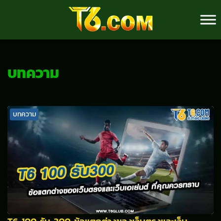
Skip
to
content
บทความ
บทความ